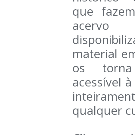
que fazem
acervo 
disponibi
material em
os torn
acessível 
inteirame
qualquer c