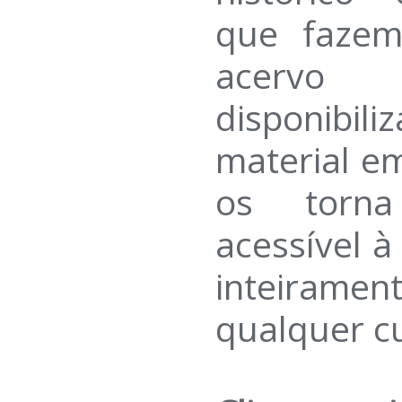
que fazem
acervo 
disponibi
material em
os torn
acessível 
inteirame
qualquer c